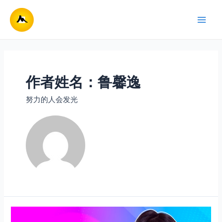
跳
至
Main
内
容
Men
作者姓名：鲁馨逸
努力的人会发光