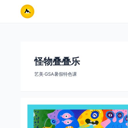
跳
至
内
容
怪物叠叠乐
艺美·GSA暑假特色课