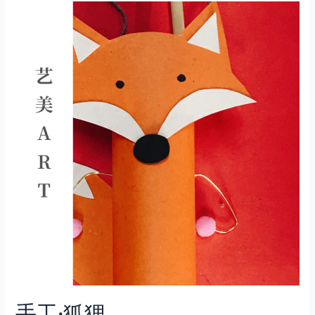
手工·狐狸