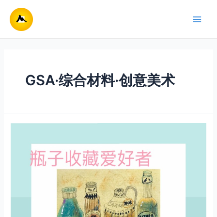
跳
至
Main
内
容
Men
GSA·综合材料·创意美术