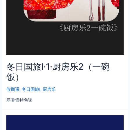
冬日国旅Ⅰ·1·厨房乐2（一碗
饭）
假期课
,
冬日国旅Ⅰ
,
厨房乐
寒暑假特色课