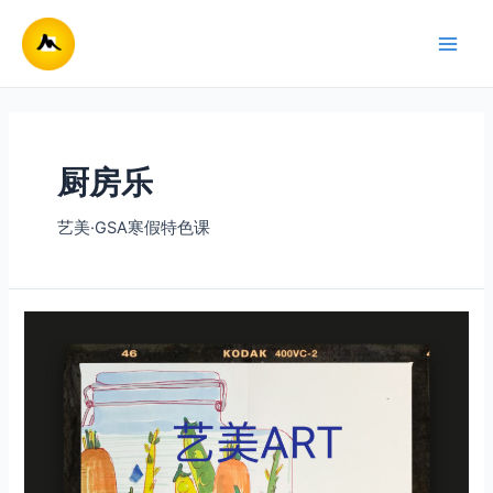
跳
至
Main
内
容
Men
厨房乐
艺美·GSA寒假特色课