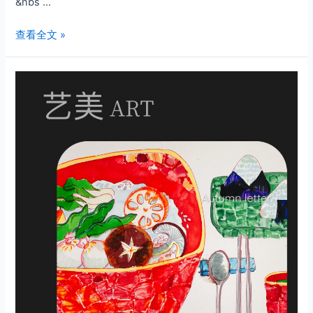
&nbs …
冬
查看全文 »
日
国
旅
Ⅰ·1·
厨
房
乐
3（鱼）