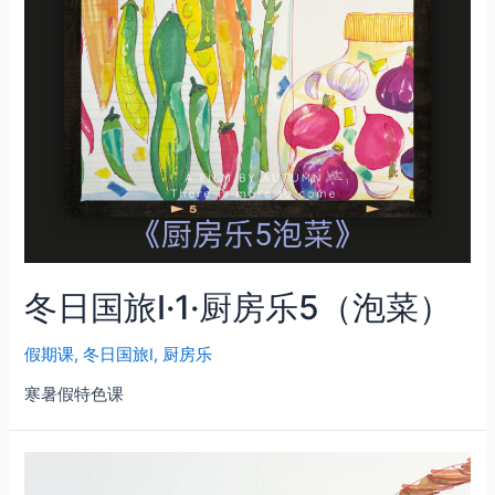
冬日国旅Ⅰ·1·厨房乐5（泡菜）
假期课
,
冬日国旅Ⅰ
,
厨房乐
寒暑假特色课