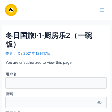
跳
至
Main
内
容
Men
冬日国旅Ⅰ·1·厨房乐2（一碗
饭）
作者：
X
/
2021年12月17日
You are unauthorized to view this page.
用户名
密码