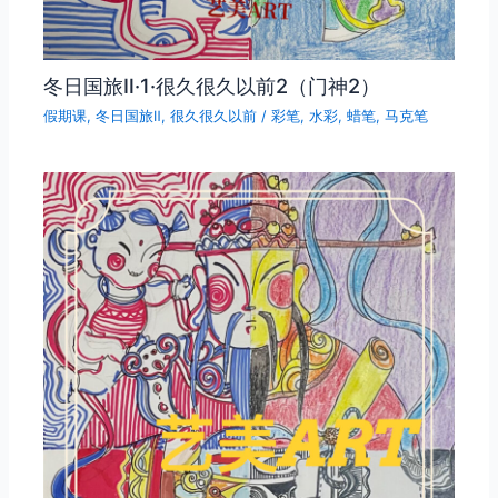
冬日国旅Ⅱ·1·很久很久以前2（门神2）
假期课
,
冬日国旅Ⅱ
,
很久很久以前
/
彩笔
,
水彩
,
蜡笔
,
马克笔