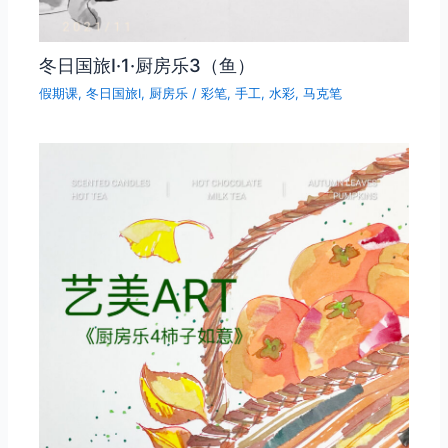
冬日国旅Ⅰ·1·厨房乐3（鱼）
假期课
,
冬日国旅Ⅰ
,
厨房乐
/
彩笔
,
手工
,
水彩
,
马克笔