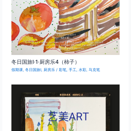
冬日国旅Ⅰ·1·厨房乐4（柿子）
假期课
,
冬日国旅Ⅰ
,
厨房乐
/
彩笔
,
手工
,
水彩
,
马克笔