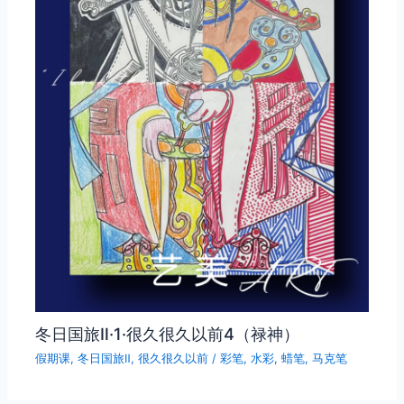
冬日国旅Ⅱ·1·很久很久以前4（禄神）
假期课
,
冬日国旅Ⅱ
,
很久很久以前
/
彩笔
,
水彩
,
蜡笔
,
马克笔