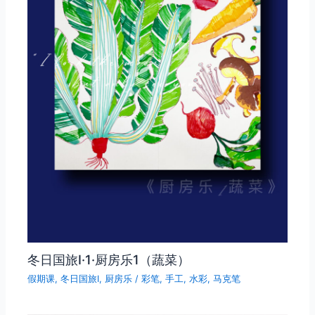
冬日国旅Ⅰ·1·厨房乐1（蔬菜）
假期课
,
冬日国旅Ⅰ
,
厨房乐
/
彩笔
,
手工
,
水彩
,
马克笔