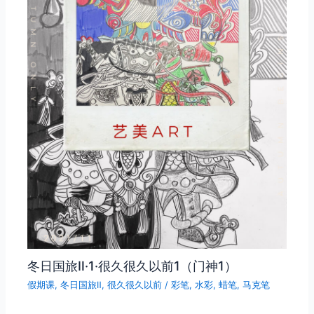
冬日国旅Ⅱ·1·很久很久以前1（门神1）
假期课
,
冬日国旅Ⅱ
,
很久很久以前
/
彩笔
,
水彩
,
蜡笔
,
马克笔