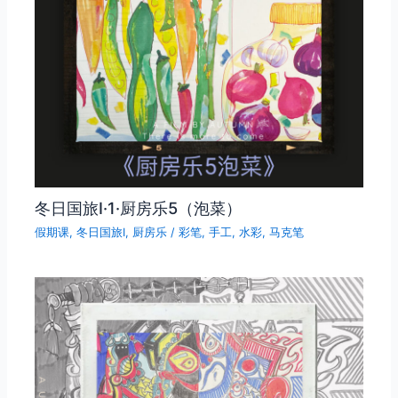
冬日国旅Ⅰ·1·厨房乐5（泡菜）
假期课
,
冬日国旅Ⅰ
,
厨房乐
/
彩笔
,
手工
,
水彩
,
马克笔