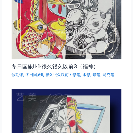
冬日国旅Ⅱ·1·很久很久以前3（福神）
假期课
,
冬日国旅Ⅱ
,
很久很久以前
/
彩笔
,
水彩
,
蜡笔
,
马克笔