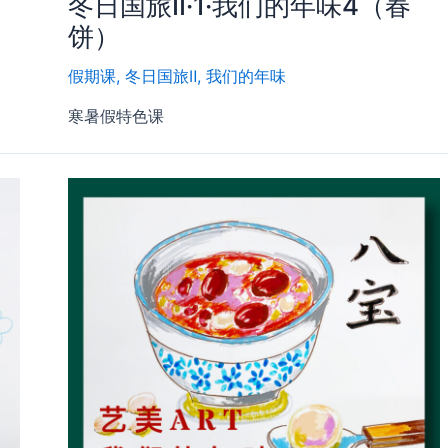
冬日国旅Ⅱ·1·我们的年味4（春
饼）
假期课
,
冬日国旅Ⅱ
,
我们的年味
寒暑假特色课