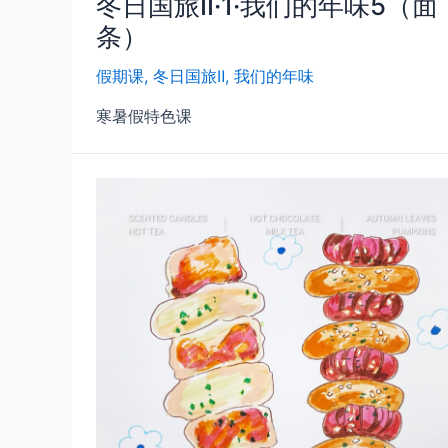
冬日国旅Ⅱ·1·我们的年味5（面
条）
假期课
,
冬日国旅Ⅱ
,
我们的年味
寒暑假特色课