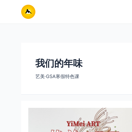
跳
至
内
容
我们的年味
艺美·GSA寒假特色课