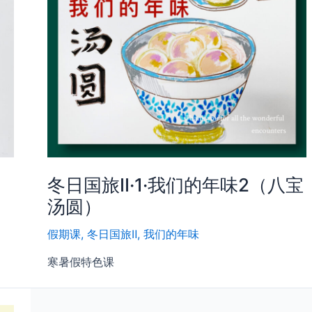
冬日国旅Ⅱ·1·我们的年味2（八宝
汤圆）
假期课
,
冬日国旅Ⅱ
,
我们的年味
寒暑假特色课