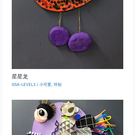
星星龙
GSA-LEVEL3
/
小可爱
,
环创