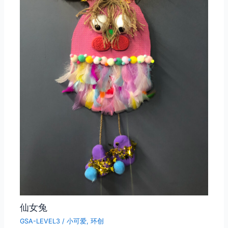
仙女兔
GSA-LEVEL3
/
小可爱
,
环创