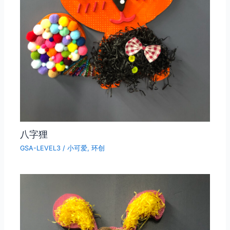
八字狸
GSA-LEVEL3
/
小可爱
,
环创