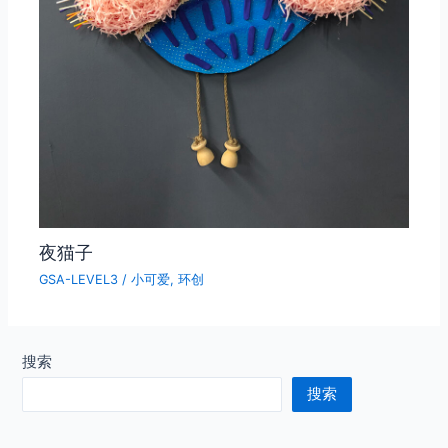
夜猫子
GSA-LEVEL3
/
小可爱
,
环创
搜索
搜索