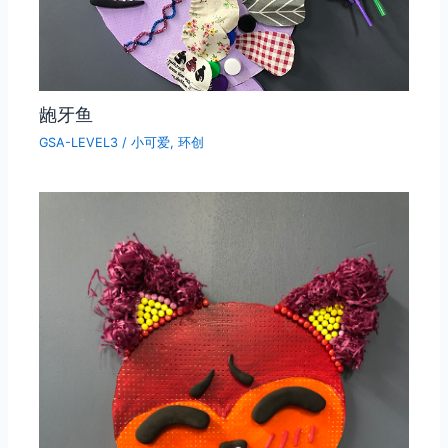
龅牙鱼
GSA-LEVEL3
/
小可爱
,
环创