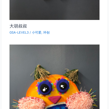
大胡叔叔
GSA-LEVEL3
/
小可爱
,
环创