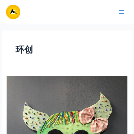
跳
至
Main
内
容
Men
环创