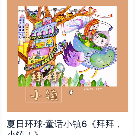
夏日环球·童话小镇6《拜拜，
小镇！》