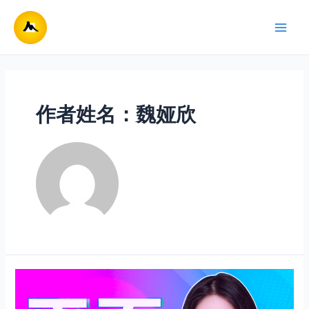
跳
至
Main
内
容
Men
作者姓名：魏娅欣