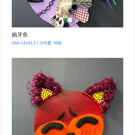
龅牙鱼
GSA-LEVEL3
/
小可爱
,
环创