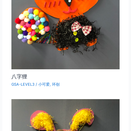
八字狸
GSA-LEVEL3
/
小可爱
,
环创