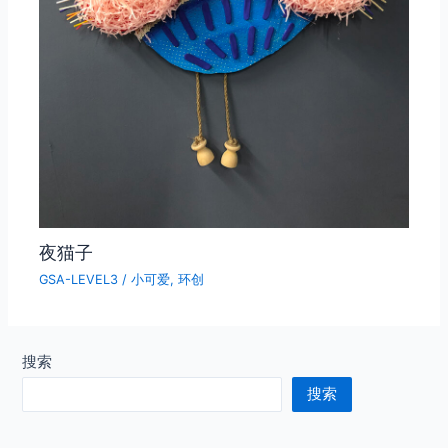
夜猫子
GSA-LEVEL3
/
小可爱
,
环创
搜索
搜索