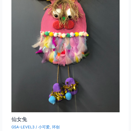
仙女兔
GSA-LEVEL3
/
小可爱
,
环创