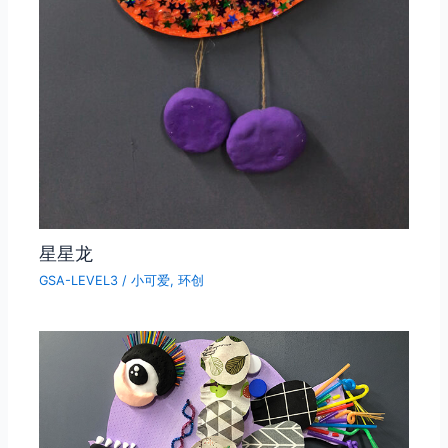
星星龙
GSA-LEVEL3
/
小可爱
,
环创