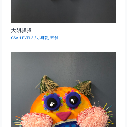
大胡叔叔
GSA-LEVEL3
/
小可爱
,
环创