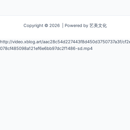
Copyright © 2026 | Powered by 艺美文化
http://video.xblog.art/aac28c54d227443f8d450d3750737a3f/
078cf485098a121ef6e6bb97dc2f1486-sd.mp4