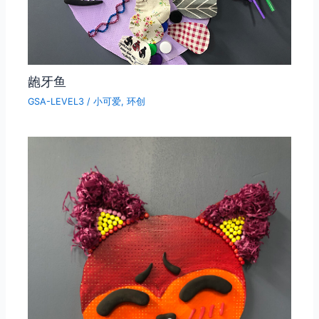
龅牙鱼
GSA-LEVEL3
/
小可爱
,
环创