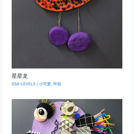
星星龙
GSA-LEVEL3
/
小可爱
,
环创