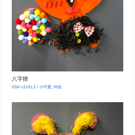
八字狸
GSA-LEVEL3
/
小可爱
,
环创