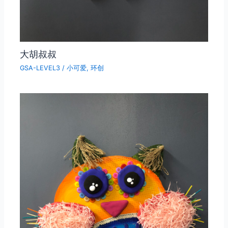
大胡叔叔
GSA-LEVEL3
/
小可爱
,
环创