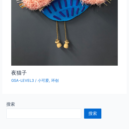
夜猫子
GSA-LEVEL3
/
小可爱
,
环创
搜索
搜索