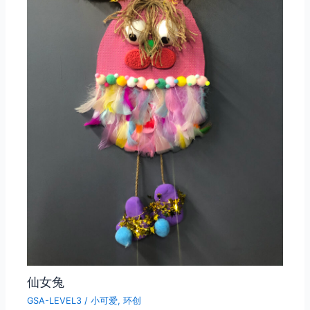
仙女兔
GSA-LEVEL3
/
小可爱
,
环创