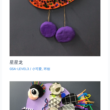
星星龙
GSA-LEVEL3
/
小可爱
,
环创