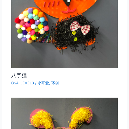
八字狸
GSA-LEVEL3
/
小可爱
,
环创