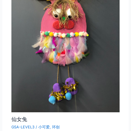
仙女兔
GSA-LEVEL3
/
小可爱
,
环创