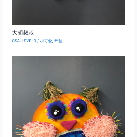
大胡叔叔
GSA-LEVEL3
/
小可爱
,
环创