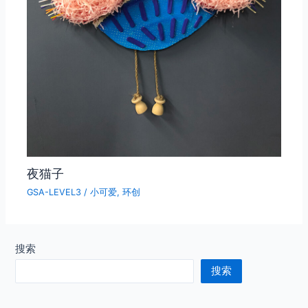
夜猫子
GSA-LEVEL3
/
小可爱
,
环创
搜索
搜索