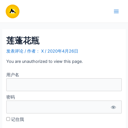
跳
至
Main
内
容
Men
莲蓬花瓶
发表评论
/ 作者：
X
/
2020年4月26日
You are unauthorized to view this page.
用户名
密码
记住我