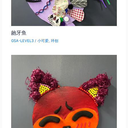
龅牙鱼
GSA-LEVEL3
/
小可爱
,
环创