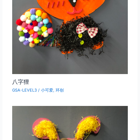
八字狸
GSA-LEVEL3
/
小可爱
,
环创