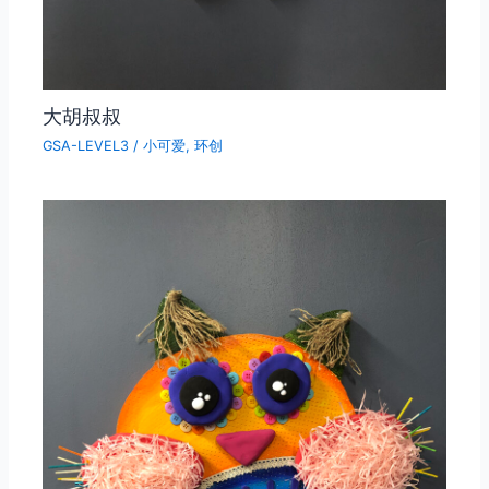
大胡叔叔
GSA-LEVEL3
/
小可爱
,
环创