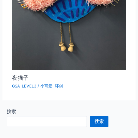
夜猫子
GSA-LEVEL3
/
小可爱
,
环创
搜索
搜索