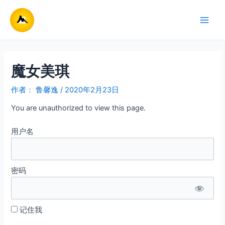
跳
至
Main
内
容
Men
魔女美琪
作者：
鲁馨逸
/
2020年2月23日
You are unauthorized to view this page.
用户名
密码
记住我