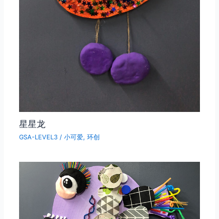
星星龙
GSA-LEVEL3
/
小可爱
,
环创