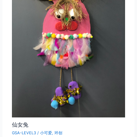
仙女兔
GSA-LEVEL3
/
小可爱
,
环创