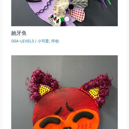
龅牙鱼
GSA-LEVEL3
/
小可爱
,
环创