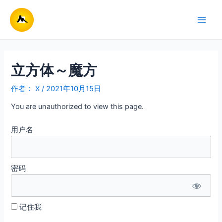
跳
至
Main
内
容
Men
立方体～魔方
作者：
X
/
2021年10月15日
You are unauthorized to view this page.
用户名
密码
记住我