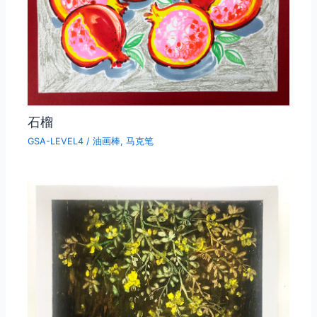
石榴
GSA-LEVEL4
/
油画棒
,
马克笔