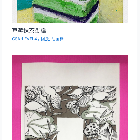
草莓抹茶蛋糕
GSA-LEVEL4
/
回放
,
油画棒