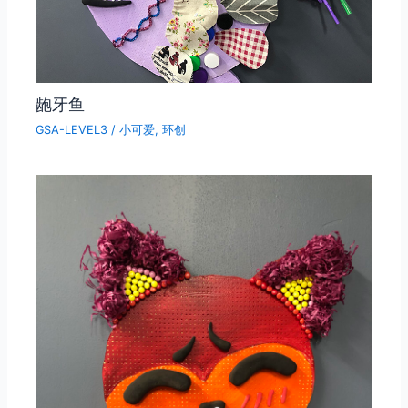
龅牙鱼
GSA-LEVEL3
/
小可爱
,
环创