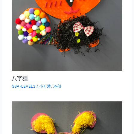
八字狸
GSA-LEVEL3
/
小可爱
,
环创