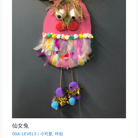
仙女兔
GSA-LEVEL3
/
小可爱
,
环创