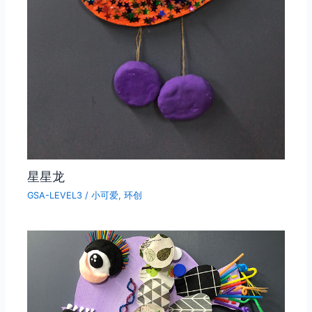
星星龙
GSA-LEVEL3
/
小可爱
,
环创