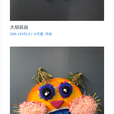
大胡叔叔
GSA-LEVEL3
/
小可爱
,
环创