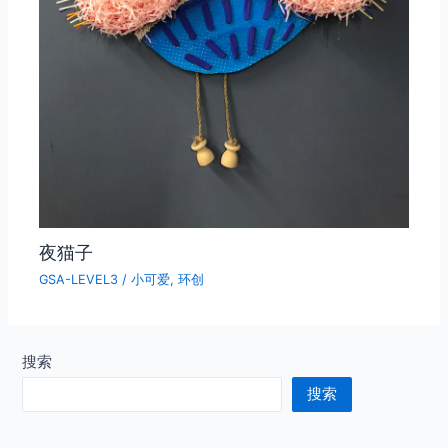
夜猫子
GSA-LEVEL3
/
小可爱
,
环创
搜索
搜索