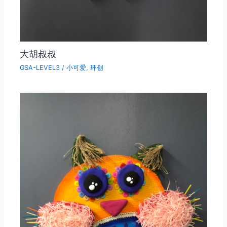
大胡叔叔
GSA-LEVEL3
/
小可爱
,
环创