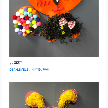
八字狸
GSA-LEVEL3
/
小可爱
,
环创