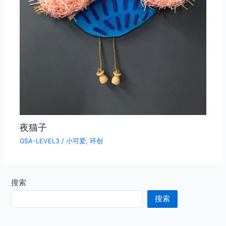
夜猫子
GSA-LEVEL3
/
小可爱
,
环创
搜索
搜索