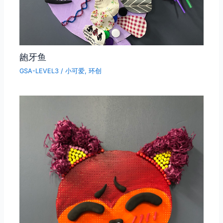
龅牙鱼
GSA-LEVEL3
/
小可爱
,
环创