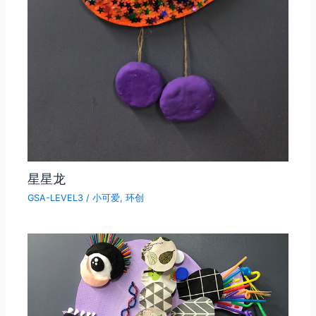
星星龙
GSA-LEVEL3
/
小可爱
,
环创