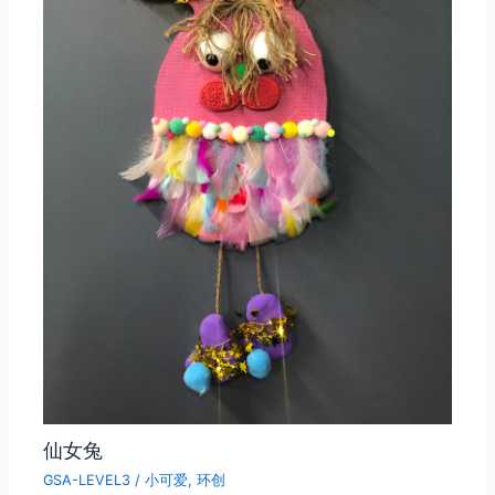
仙女兔
GSA-LEVEL3
/
小可爱
,
环创