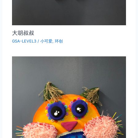
大胡叔叔
GSA-LEVEL3
/
小可爱
,
环创