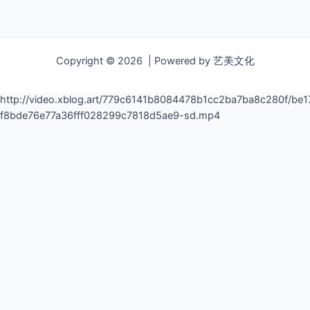
Copyright © 2026 | Powered by 艺美文化
http://video.xblog.art/779c6141b8084478b1cc2ba7ba8c280f/
f8bde76e77a36fff028299c7818d5ae9-sd.mp4