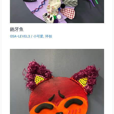
龅牙鱼
GSA-LEVEL3
/
小可爱
,
环创