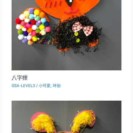
八字狸
GSA-LEVEL3
/
小可爱
,
环创