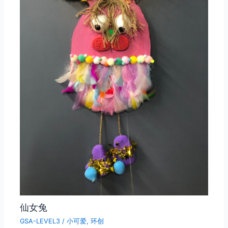
仙女兔
GSA-LEVEL3
/
小可爱
,
环创