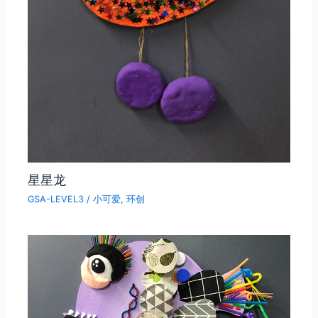
星星龙
GSA-LEVEL3
/
小可爱
,
环创