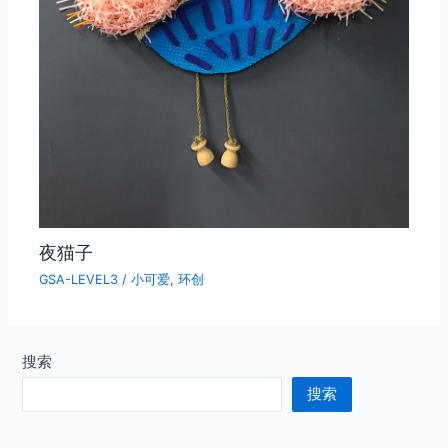
夜猫子
GSA-LEVEL3
/
小可爱
,
环创
搜索
搜索