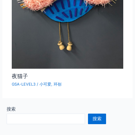
夜猫子
GSA-LEVEL3
/
小可爱
,
环创
搜索
搜索