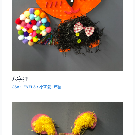
八字狸
GSA-LEVEL3
/
小可爱
,
环创