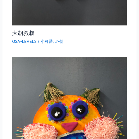
大胡叔叔
GSA-LEVEL3
/
小可爱
,
环创