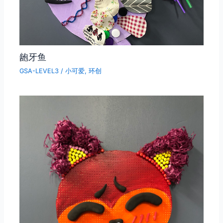
龅牙鱼
GSA-LEVEL3
/
小可爱
,
环创