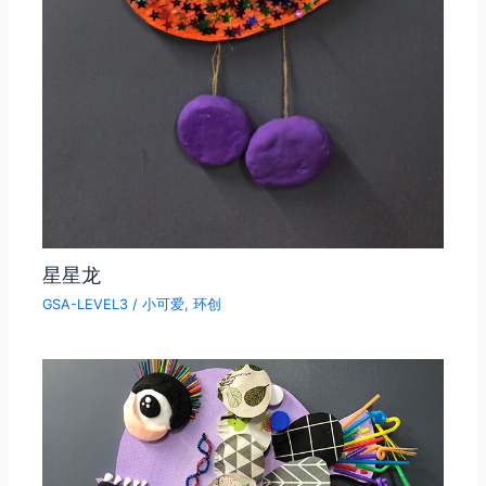
星星龙
GSA-LEVEL3
/
小可爱
,
环创