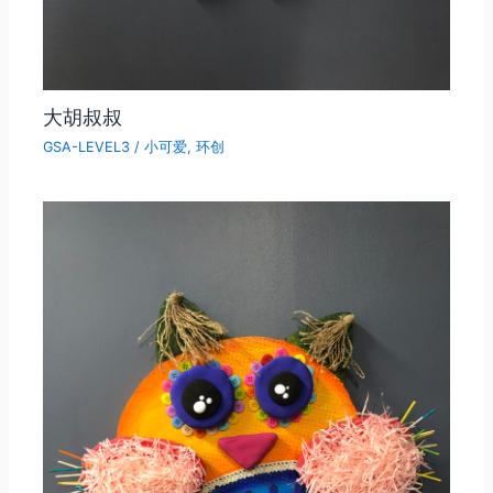
大胡叔叔
GSA-LEVEL3
/
小可爱
,
环创