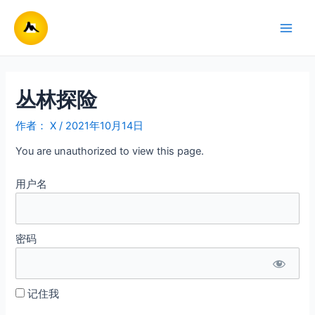
跳
至
Main
内
容
Men
丛林探险
作者：
X
/
2021年10月14日
You are unauthorized to view this page.
用户名
密码
记住我