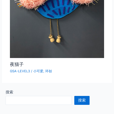
夜猫子
GSA-LEVEL3
/
小可爱
,
环创
搜索
搜索