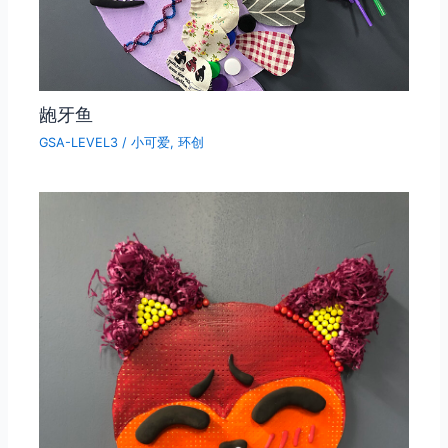
龅牙鱼
GSA-LEVEL3
/
小可爱
,
环创