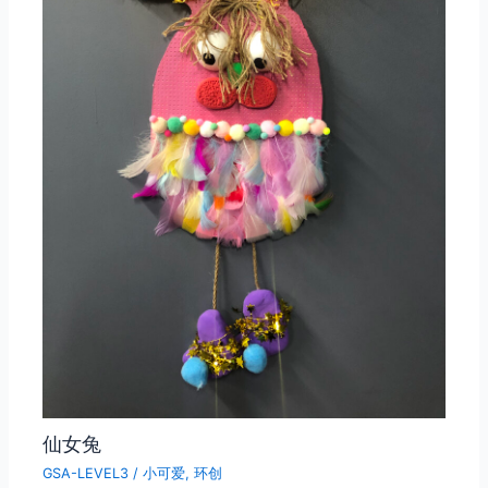
仙女兔
GSA-LEVEL3
/
小可爱
,
环创