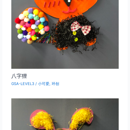
八字狸
GSA-LEVEL3
/
小可爱
,
环创