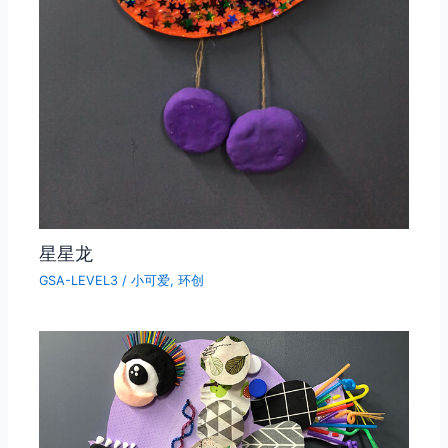
星星龙
GSA-LEVEL3
/
小可爱
,
环创