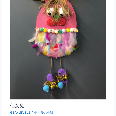
仙女兔
GSA-LEVEL3
/
小可爱
,
环创