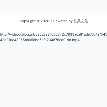
Copyright © 2026 | Powered by 艺美文化
http://video.xblog.art/3a62aa27c5d342c7833aca81ade75c19/
42c216e43965ba95abd6afa234876ed9-sd.mp4