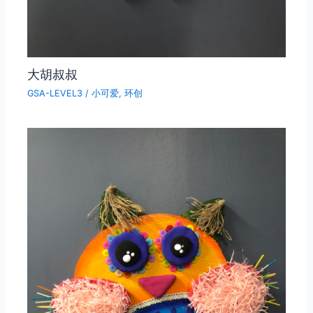
大胡叔叔
GSA-LEVEL3
/
小可爱
,
环创