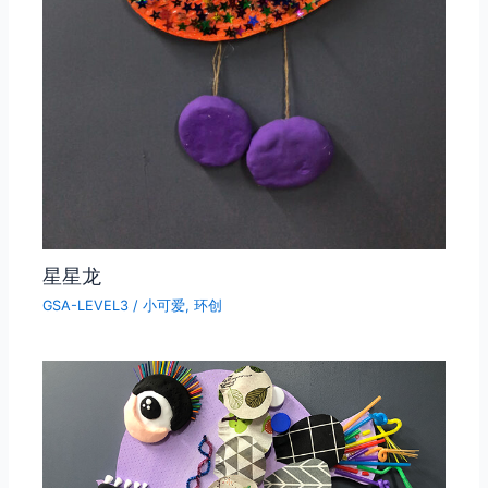
星星龙
GSA-LEVEL3
/
小可爱
,
环创