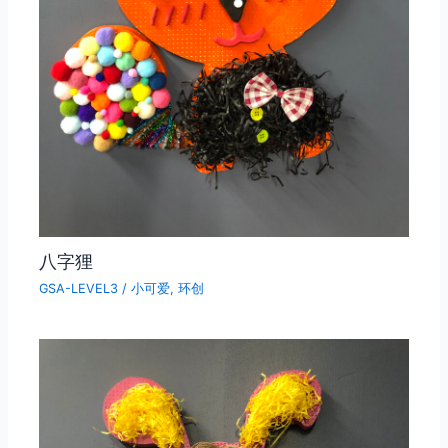
八字狸
GSA-LEVEL3
/
小可爱
,
环创