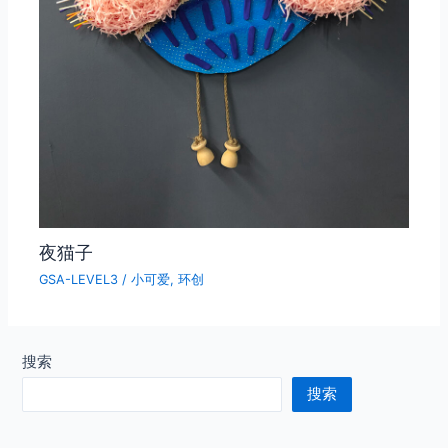
夜猫子
GSA-LEVEL3
/
小可爱
,
环创
搜索
搜索