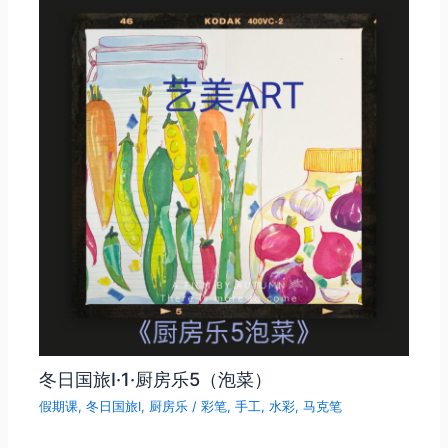
冬日国旅Ⅰ·1·厨房乐5（泡菜）
假期课
,
冬日国旅Ⅰ
,
厨房乐
/
彩笔
,
手工
,
水彩
,
马克笔