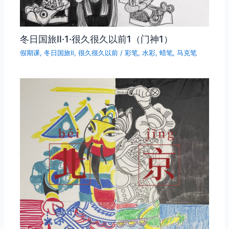
冬日国旅Ⅱ·1·很久很久以前1（门神1）
假期课
,
冬日国旅Ⅱ
,
很久很久以前
/
彩笔
,
水彩
,
蜡笔
,
马克笔