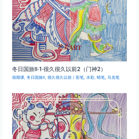
冬日国旅Ⅱ·1·很久很久以前2（门神2）
假期课
,
冬日国旅Ⅱ
,
很久很久以前
/
彩笔
,
水彩
,
蜡笔
,
马克笔