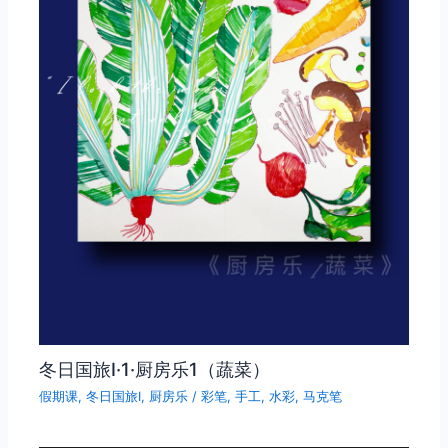
冬日国旅Ⅰ·1·厨房乐1（蔬菜）
假期课
,
冬日国旅Ⅰ
,
厨房乐
/
彩笔
,
手工
,
水彩
,
马克笔