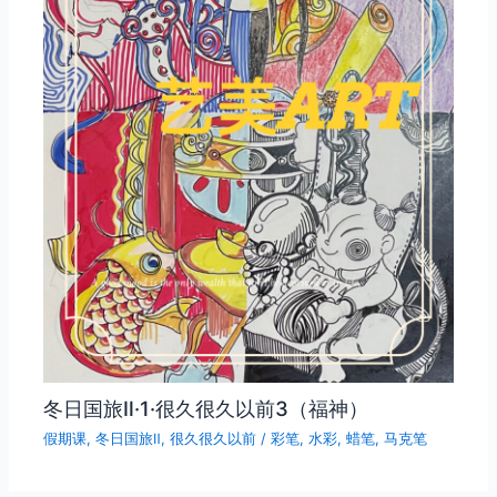
冬日国旅Ⅱ·1·很久很久以前3（福神）
假期课
,
冬日国旅Ⅱ
,
很久很久以前
/
彩笔
,
水彩
,
蜡笔
,
马克笔