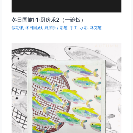
冬日国旅Ⅰ·1·厨房乐2（一碗饭）
假期课
,
冬日国旅Ⅰ
,
厨房乐
/
彩笔
,
手工
,
水彩
,
马克笔