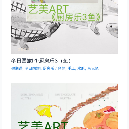
冬日国旅Ⅰ·1·厨房乐3（鱼）
假期课
,
冬日国旅Ⅰ
,
厨房乐
/
彩笔
,
手工
,
水彩
,
马克笔