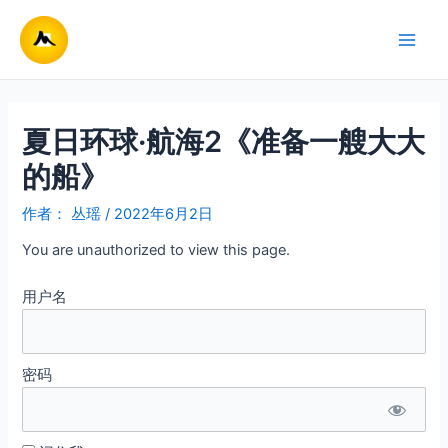
跳
至
Main
内
容
Men
夏日环球·航海2《准备一艘大大
的船》
作者：
丛瑶
/
2022年6月2日
You are unauthorized to view this page.
用户名
密码