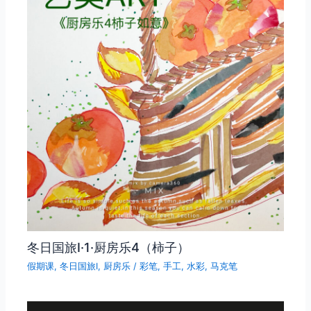
冬日国旅Ⅰ·1·厨房乐4（柿子）
假期课
,
冬日国旅Ⅰ
,
厨房乐
/
彩笔
,
手工
,
水彩
,
马克笔