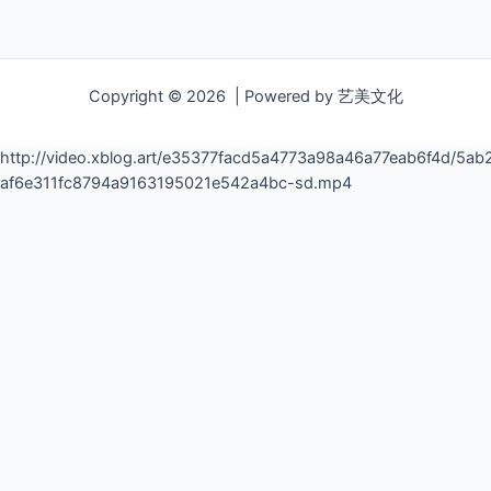
Copyright © 2026 | Powered by 艺美文化
http://video.xblog.art/e35377facd5a4773a98a46a77eab6f4d/5
af6e311fc8794a9163195021e542a4bc-sd.mp4