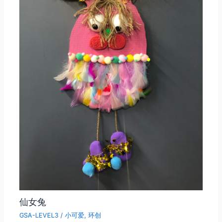
仙女兔
GSA-LEVEL3
/
小可爱
,
环创