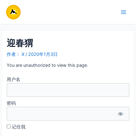
跳
至
Main
内
容
Men
迎春猬
作者：
X
/
2020年1月3日
You are unauthorized to view this page.
用户名
密码
记住我