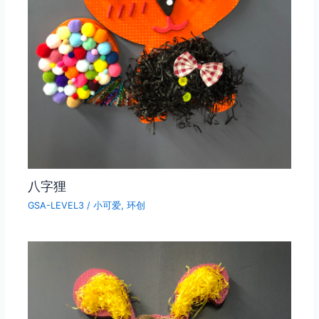
八字狸
GSA-LEVEL3
/
小可爱
,
环创