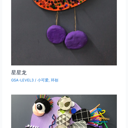
星星龙
GSA-LEVEL3
/
小可爱
,
环创