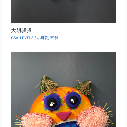
大胡叔叔
GSA-LEVEL3
/
小可爱
,
环创