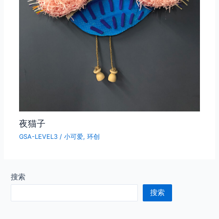
夜猫子
GSA-LEVEL3
/
小可爱
,
环创
搜索
搜索