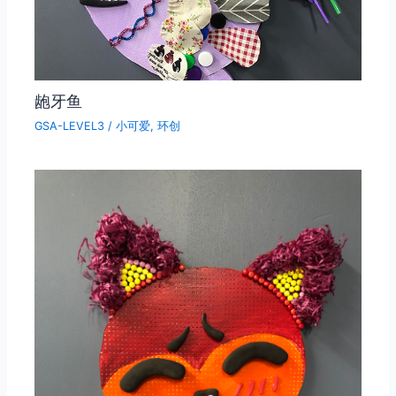
龅牙鱼
GSA-LEVEL3
/
小可爱
,
环创