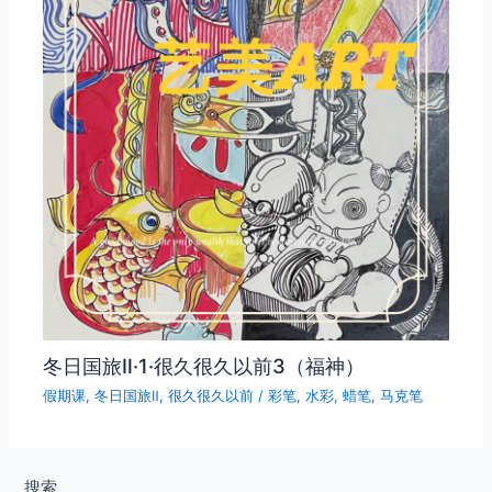
冬日国旅Ⅱ·1·很久很久以前3（福神）
假期课
,
冬日国旅Ⅱ
,
很久很久以前
/
彩笔
,
水彩
,
蜡笔
,
马克笔
搜索