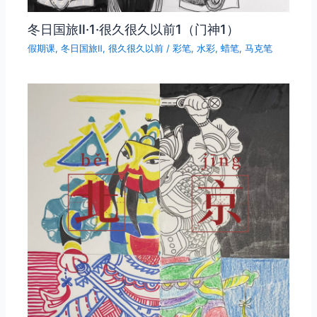
冬日国旅Ⅱ·1·很久很久以前1（门神1）
假期课
,
冬日国旅Ⅱ
,
很久很久以前
/
彩笔
,
水彩
,
蜡笔
,
马克笔