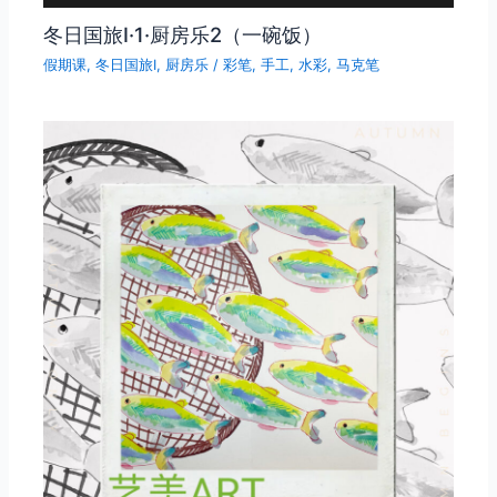
冬日国旅Ⅰ·1·厨房乐2（一碗饭）
假期课
,
冬日国旅Ⅰ
,
厨房乐
/
彩笔
,
手工
,
水彩
,
马克笔