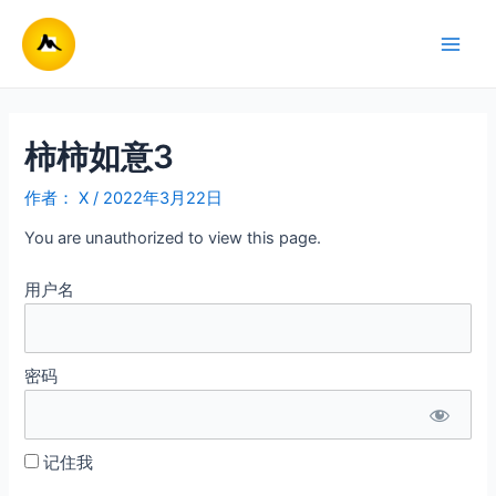
跳
至
Main
内
容
Men
柿柿如意3
作者：
X
/
2022年3月22日
You are unauthorized to view this page.
用户名
密码
记住我