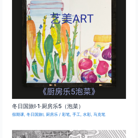
冬日国旅Ⅰ·1·厨房乐5（泡菜）
假期课
,
冬日国旅Ⅰ
,
厨房乐
/
彩笔
,
手工
,
水彩
,
马克笔