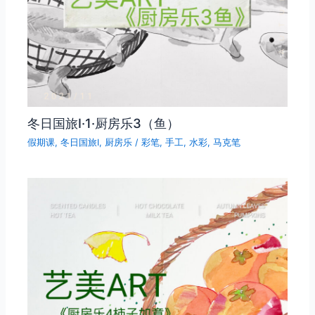
冬日国旅Ⅰ·1·厨房乐3（鱼）
假期课
,
冬日国旅Ⅰ
,
厨房乐
/
彩笔
,
手工
,
水彩
,
马克笔