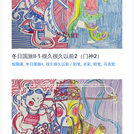
冬日国旅Ⅱ·1·很久很久以前2（门神2）
假期课
,
冬日国旅Ⅱ
,
很久很久以前
/
彩笔
,
水彩
,
蜡笔
,
马克笔