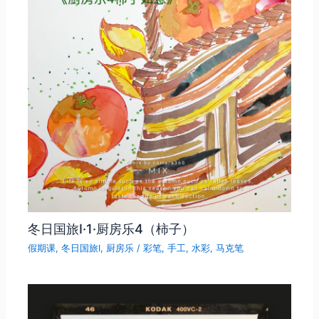
冬日国旅Ⅰ·1·厨房乐4（柿子）
假期课
,
冬日国旅Ⅰ
,
厨房乐
/
彩笔
,
手工
,
水彩
,
马克笔