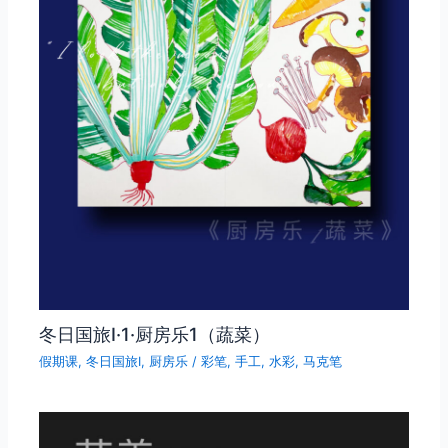
冬日国旅Ⅰ·1·厨房乐1（蔬菜）
假期课
,
冬日国旅Ⅰ
,
厨房乐
/
彩笔
,
手工
,
水彩
,
马克笔