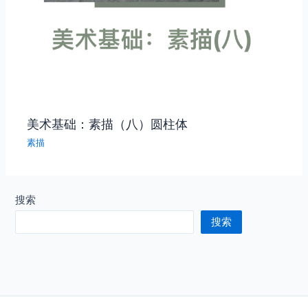
美术基础：素描（八）圆柱体
素描
搜索
搜索