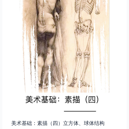
美术基础：素描（四）立方体、球体结构