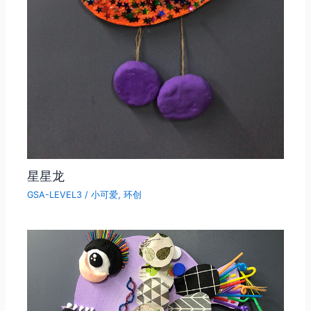
星星龙
GSA-LEVEL3
/
小可爱
,
环创