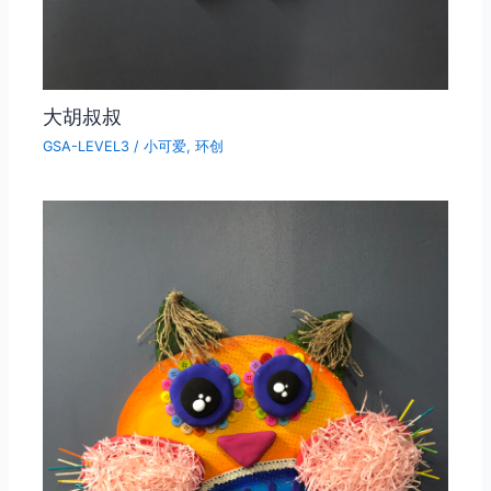
大胡叔叔
GSA-LEVEL3
/
小可爱
,
环创