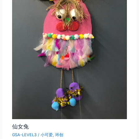
仙女兔
GSA-LEVEL3
/
小可爱
,
环创