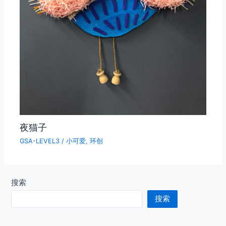
夜猫子
GSA-LEVEL3
/
小可爱
,
环创
搜索
搜索