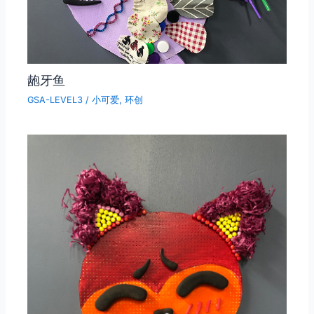
龅牙鱼
GSA-LEVEL3
/
小可爱
,
环创