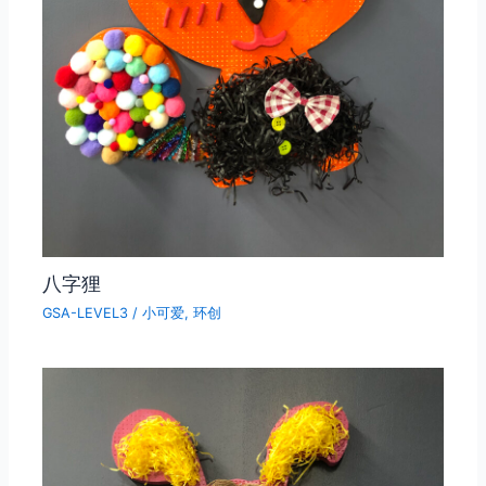
八字狸
GSA-LEVEL3
/
小可爱
,
环创