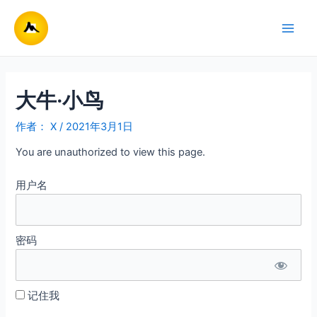
跳
至
Main
内
容
Men
大牛·小鸟
作者：
X
/
2021年3月1日
You are unauthorized to view this page.
用户名
密码
记住我