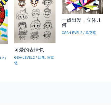
一点出发，立体几
何
GSA-LEVEL2
/
马克笔
可爱的表情包
GSA-LEVEL2
/
回放
,
马克
L2
/
笔