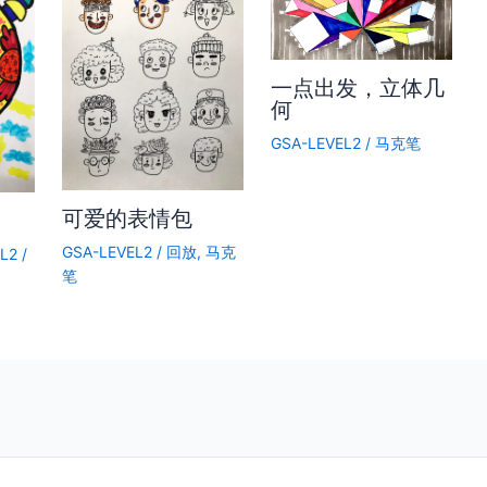
一点出发，立体几
何
GSA-LEVEL2
/
马克笔
可爱的表情包
GSA-LEVEL2
/
回放
,
马克
L2
/
笔