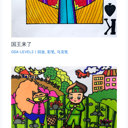
国王来了
GSA-LEVEL2
/
回放
,
彩笔
,
马克笔