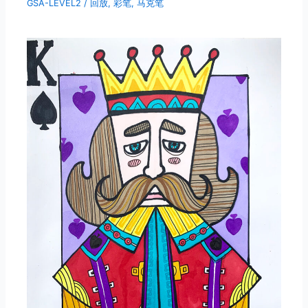
GSA-LEVEL2
/
回放
,
彩笔
,
马克笔