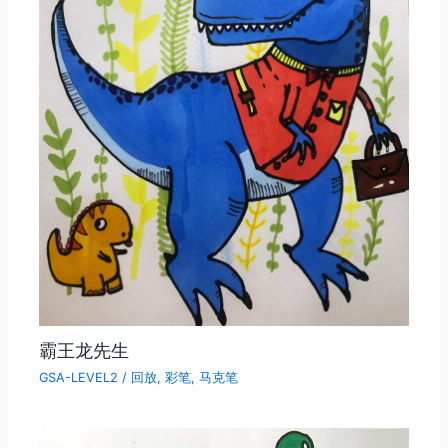
霸王龙先生
GSA-LEVEL2
/
回放
,
彩笔
,
马克笔