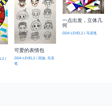
一点出发，立体几
何
GSA-LEVEL2
/
马克笔
可爱的表情包
GSA-LEVEL2
/
回放
,
马克
L2
/
笔