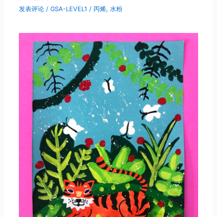
发表评论
/
GSA-LEVEL1
/
丙烯
,
水粉