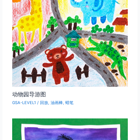
动物园导游图
GSA-LEVEL1
/
回放
,
油画棒
,
蜡笔