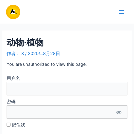
跳
至
Main
内
容
Men
动物·植物
作者：
X
/
2020年8月28日
You are unauthorized to view this page.
用户名
密码
记住我