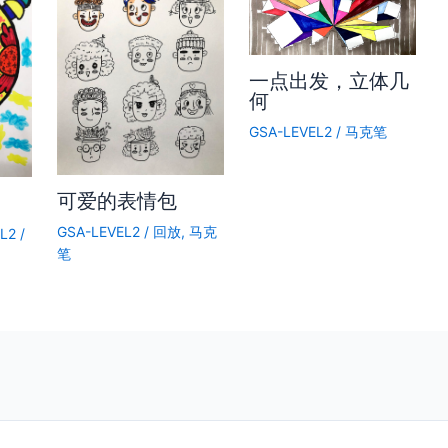
一点出发，立体几
何
GSA-LEVEL2
/
马克笔
可爱的表情包
GSA-LEVEL2
/
回放
,
马克
L2
/
笔