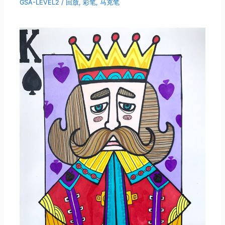
GSA-LEVEL2
/
回放
,
彩笔
,
马克笔