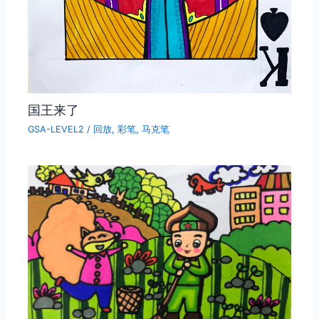
国王来了
GSA-LEVEL2
/
回放
,
彩笔
,
马克笔