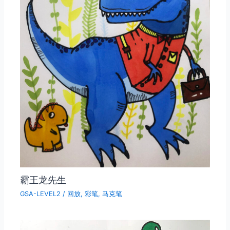
霸王龙先生
GSA-LEVEL2
/
回放
,
彩笔
,
马克笔