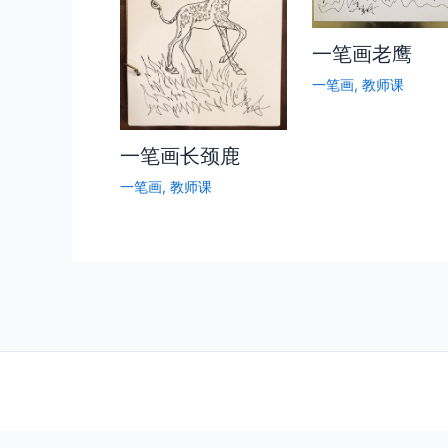
一笔画老鹰
一笔画
,
教师课
一笔画长颈鹿
一笔画
,
教师课
http://video.xblog.art/124609f892fe42318b9ce467ddf