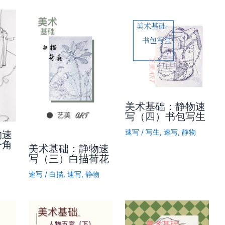
美术基础：静物速
写（四）书包写生
速写
/
写生
,
速写
,
静物
物速
一角
美术基础：静物速
写（三）白描荷花
速写
/
白描
,
速写
,
静物