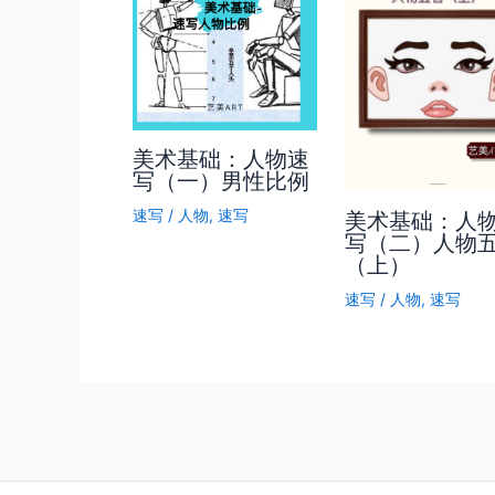
美术基础：人物速
写（一）男性比例
速写
/
人物
,
速写
美术基础：人
写（二）人物
（上）
速写
/
人物
,
速写