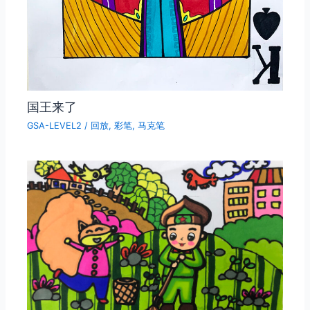
国王来了
GSA-LEVEL2
/
回放
,
彩笔
,
马克笔