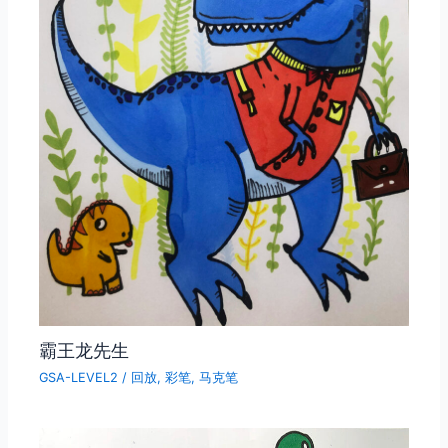
霸王龙先生
GSA-LEVEL2
/
回放
,
彩笔
,
马克笔