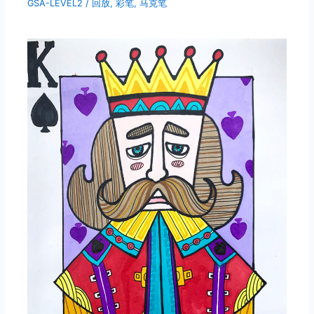
GSA-LEVEL2
/
回放
,
彩笔
,
马克笔