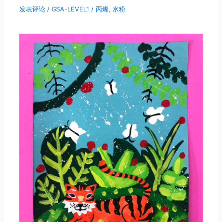
发表评论
/
GSA-LEVEL1
/
丙烯
,
水粉