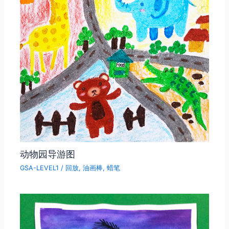
动物园导游图
GSA-LEVEL1
/
回放
,
油画棒
,
蜡笔