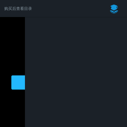
购买后查看目录
请登录后学习完整内容
新招生营销-自媒体IP获客逻辑
免费
立即登录
注册会员